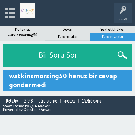
Giriş
Kullanıcı:
Duvar
Yeni etkinlikler
watkinsmorsing50
Tüm sorular
Tüm cevaplar
Bir Soru Sor
watkinsmorsing50 henüz bir cevap
göndermedi
İletişim
2048
Tic Tac Toe
sudoku
15 Bulmaca
Snow Theme by
Q2A Market
Powered by
Question2Answer