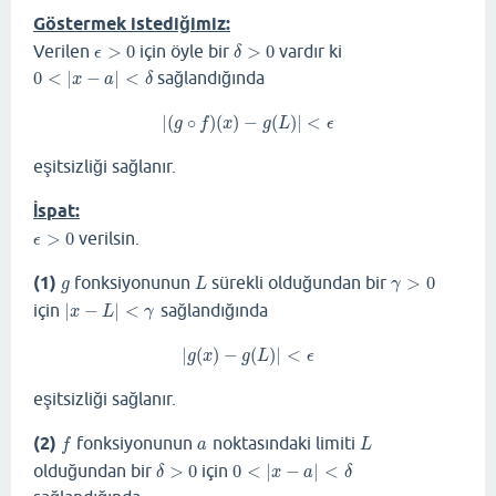
Göstermek istediğimiz:
Verilen
>
0
için öyle bir
>
0
vardır ki
ϵ
>
0
δ
>
0
ϵ
δ
0
<
|
−
|
<
sağlandığında
0
<
|
x
−
a
|
<
δ
x
a
δ
|
(
∘
)
(
)
−
(
)
|
<
|
(
g
∘
f
)
(
x
)
−
g
(
L
)
|
<
ϵ
g
f
x
g
L
ϵ
eşitsizliği sağlanır.
İspat:
>
0
verilsin.
ϵ
>
0
ϵ
(1)
fonksiyonunun
sürekli olduğundan bir
>
0
g
L
γ
>
0
g
L
γ
için
|
−
|
<
sağlandığında
|
x
−
L
|
<
γ
x
L
γ
|
(
)
−
(
)
|
<
|
g
(
x
)
−
g
(
L
)
|
<
ϵ
g
x
g
L
ϵ
eşitsizliği sağlanır.
(2)
fonksiyonunun
noktasındaki limiti
f
a
L
f
a
L
olduğundan bir
>
0
için
0
<
|
−
|
<
δ
>
0
0
<
|
x
−
a
|
<
δ
δ
x
a
δ