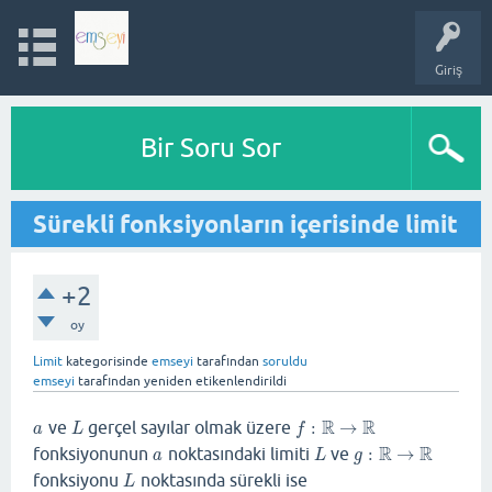
Giriş
Bir Soru Sor
Sürekli fonksiyonların içerisinde limit
+2
oy
Limit
kategorisinde
emseyi
tarafından
soruldu
emseyi
tarafından
yeniden etikenlendirildi
R
R
ve
gerçel sayılar olmak üzere
:
→
a
L
f
:
R
→
R
a
L
f
R
R
fonksiyonunun
noktasındaki limiti
ve
:
→
a
L
g
:
R
→
R
a
L
g
fonksiyonu
noktasında sürekli ise
L
L