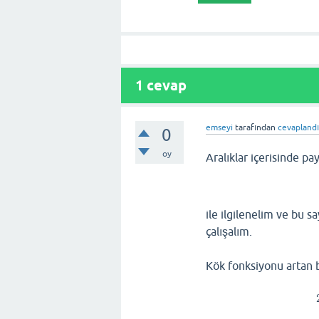
1
cevap
emseyi
tarafından
cevapland
0
oy
Aralıklar içerisinde pa
ile ilgilenelim ve bu 
çalışalım.
Kök fonksiyonu artan 