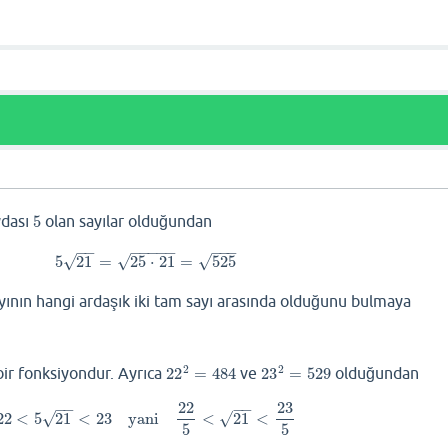
ı
ydası
5
olan sayılar olduğundan
5
−
−
−
−
−
−
−
−
−
−
√
5
21
=
25
⋅
21
=
525
√
√
5
21
=
25
⋅
21
=
525
sayının hangi ardaşık iki tam sayı arasında olduğunu bulmaya
2
2
bir fonksiyondur. Ayrıca
22
=
484
ve
23
=
529
olduğundan
22
2
=
484
23
2
=
529
22
23
−
−
−
−
√
√
22
<
5
21
<
23
yani
<
21
<
22
<
5
21
<
23
yani
22
5
<
21
<
23
5
5
5