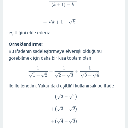
=
(
+
1
)
−
k
k
−
−
−
−
−
−
√
√
=
+
1
−
k
k
eşitliğini elde ederiz.
Örneklendirme:
Bu ifadenin sadeleştirmeye elverişli olduğunu
görebilmek için daha bir kısa toplam olan
1
1
1
+
+
1
1
+
2
+
1
2
+
3
+
1
3
+
4
–
–
–
–
–
–
√
√
√
√
√
√
1
+
2
2
+
3
3
+
4
ile ilgilenelim. Yukarıdaki eşitliği kullanırsak bu ifade
–
–
√
√
2
−
1
(
)
–
–
√
+
3
−
2
√
(
2
−
(
1
)
+
(
3
−
2
)
+
)
(
4
−
3
)
–
–
√
+
4
−
3
√
(
)