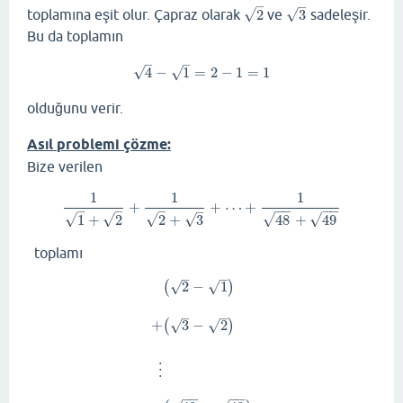
–
–
√
√
toplamına eşit olur. Çapraz olarak
2
ve
3
sadeleşir.
2
3
Bu da toplamın
–
–
√
√
4
−
1
=
2
−
1
=
1
4
−
1
=
2
−
1
=
1
olduğunu verir.
Asıl problemi çözme:
Bize verilen
1
1
1
+
+
⋯
+
1
1
+
2
+
1
2
+
3
+
⋯
+
1
48
+
49
−
−
−
−
–
–
–
–
√
√
√
√
√
√
48
+
49
1
+
2
2
+
3
toplamı
–
–
√
√
2
−
1
(
)
–
–
√
+
3
−
2
√
(
)
(
2
−
1
)
+
(
3
−
2
)
⋮
+
(
49
−
48
)
⋮
−
−
−
−