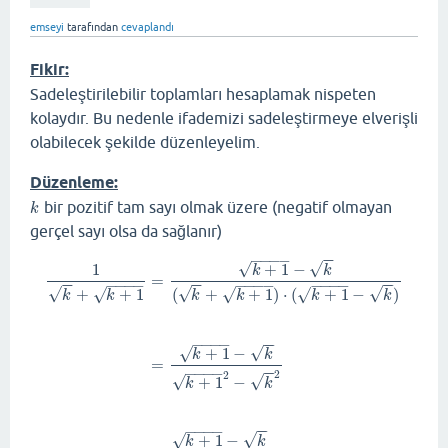
emseyi
tarafından
cevaplandı
Fikir:
Sadeleştirilebilir toplamları hesaplamak nispeten
kolaydır. Bu nedenle ifademizi sadeleştirmeye elverişli
olabilecek şekilde düzenleyelim.
Düzenleme:
bir pozitif tam sayı olmak üzere (negatif olmayan
k
k
gerçel sayı olsa da sağlanır)
−
−
−
−
−
−
√
√
+
1
−
1
k
k
=
−
−
−
−
−
−
−
−
−
−
−
−
−
−
−
−
−
−
√
√
√
√
√
√
+
+
1
(
+
+
1
)
⋅
(
+
1
−
)
k
k
k
k
k
k
−
−
−
−
−
−
√
√
+
1
−
k
k
=
−
−
−
−
−
−
2
2
√
√
+
1
−
k
k
1
k
+
k
+
1
=
k
+
1
−
k
(
k
+
k
+
1
)
⋅
(
k
+
1
−
k
)
=
k
+
1
−
k
k
+
1
2
−
k
2
=
k
+
1
−
k
(
k
+
−
−
−
−
−
−
√
√
+
1
−
k
k