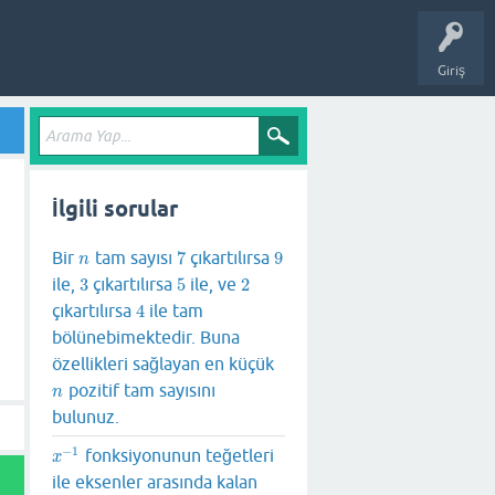
Giriş
İlgili sorular
Bir
tam sayısı
7
çıkartılırsa
9
n
7
9
n
ile,
3
çıkartılırsa
5
ile, ve
2
3
5
2
çıkartılırsa
4
ile tam
4
bölünebimektedir. Buna
özellikleri sağlayan en küçük
pozitif tam sayısını
n
n
bulunuz.
−
1
fonksiyonunun teğetleri
x
−
1
x
ile eksenler arasında kalan