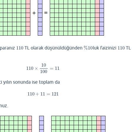
 paranız
110
TL olarak düşünüldüğünden
%
10
luk faizinizi
110
TL
110
%
10
110
10
110
×
=
11
110
×
10
100
=
11
100
nci yılın sonunda ise toplam da
110
+
11
=
121
110
+
11
=
121
nuz.