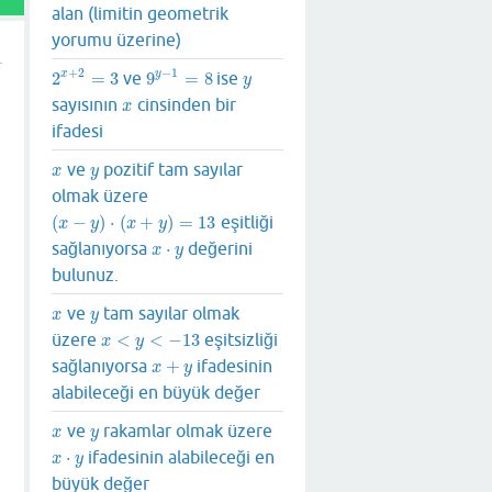
alan (limitin geometrik
yorumu üzerine)
+
2
−
1
2
=
3
ve
9
=
8
ise
x
y
2
x
+
2
=
3
9
y
−
1
=
8
y
y
sayısının
cinsinden bir
x
x
ifadesi
ve
pozitif tam sayılar
x
y
x
y
olmak üzere
(
−
)
⋅
(
+
)
=
13
eşitliği
(
x
−
y
)
⋅
(
x
+
y
)
=
13
x
y
x
y
sağlanıyorsa
⋅
değerini
x
⋅
y
x
y
bulunuz.
ve
tam sayılar olmak
x
y
x
y
üzere
<
<
−
13
eşitsizliği
x
<
y
<
−
13
x
y
sağlanıyorsa
+
ifadesinin
x
+
y
x
y
alabileceği en büyük değer
ve
rakamlar olmak üzere
x
y
x
y
⋅
ifadesinin alabileceği en
x
⋅
y
x
y
büyük değer