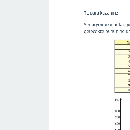
TL para kazanırız.
Senaryomuzu birkaç yı
gelecekte bunun ne kada