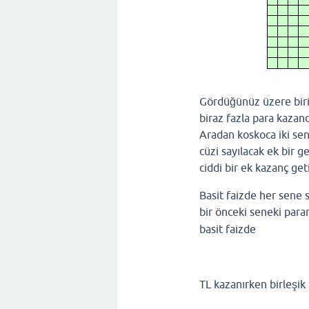
Gördüğünüz üzere biri
biraz fazla para kazan
Aradan koskoca iki se
cüzi sayılacak ek bir g
ciddi bir ek kazanç geti
Basit faizde her sene 
bir önceki seneki para
basit faizde
TL kazanırken birleşik