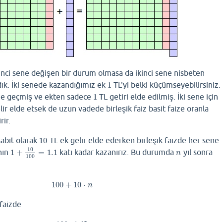
nci sene değişen bir durum olmasa da ikinci sene nisbeten
dık. İki senede kazandığımız ek
1
TL'yi belki küçümseyebilirsiniz.
1
ne geçmiş ve ekten sadece
1
TL getiri elde edilmiş. İki sene için
1
elir elde etsek de uzun vadede birleşik faiz basit faize oranla
rir.
sabit olarak
10
TL ek gelir elde ederken birleşik faizde her sene
10
10
nın
1
+
=
1.1
katı kadar kazanırız. Bu durumda
yıl sonra
1
+
10
100
=
1.1
n
n
100
100
+
10
⋅
100
+
10
⋅
n
n
 faizde