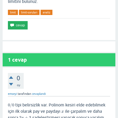
limitini bulunuz.
limit
limit-soruları
analiz
1
cevap
0
oy
emseyi
tarafından
cevaplandı
0
/
0
tipi belirsizlik var. Polinom kesiri elde edebilmek
0
/
0
için ilk olarak pay ve paydayı
ile çarpalım ve daha
x
x
sonra
2
+
3
sadeleştirmesi yaparak sonuca varalım.
2
x
+
3
x