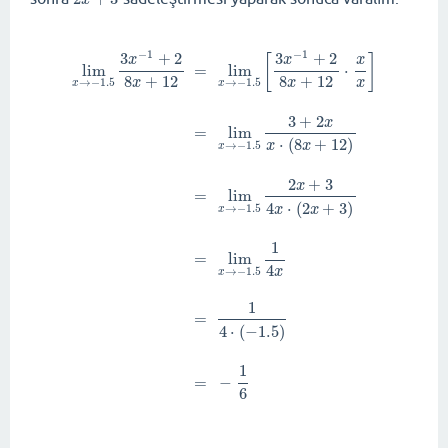
−
1
−
1
3
+
2
3
+
2
[
]
x
x
x
lim
=
lim
⋅
8
+
12
8
+
12
x
x
x
→
−
1.5
→
−
1.5
x
x
3
+
2
x
=
lim
⋅
(
8
+
12
)
x
x
→
−
1.5
x
2
+
3
x
=
lim
4
⋅
(
2
+
3
)
x
x
→
−
1.5
x
lim
x
→
−
1.5
3
x
−
1
+
2
8
x
+
12
=
lim
x
→
−
1.5
[
3
x
−
1
+
2
8
x
+
12
⋅
1
=
lim
4
x
→
−
1.5
x
1
=
4
⋅
(
−
1.5
)
1
=
−
6