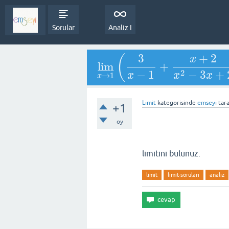
Sorular
Analiz I
3
+
2
(
x
lim
+
lim
x
→
1
(
3
x
−
1
+
x
+
2
x
2
−
3
x
+
2
−
1
−
3
+
x
x
x
→
1
x
Limit
kategorisinde
emseyi
tar
+1
oy
limitini bulunuz.
limit
limit-soruları
analiz