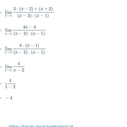
3
⋅
(
−
2
)
+
(
+
2
)
x
x
=
lim
(
−
2
)
⋅
(
−
1
)
x
x
→
1
x
→
1
(
3
x
−
1
+
x
+
2
x
2
−
3
x
+
2
)
=
lim
x
→
1
(
3
x
−
1
+
x
+
2
(
x
−
2
)
⋅
(
x
−
1
)
)
=
lim
x
4
−
4
x
=
lim
(
−
2
)
⋅
(
−
1
)
x
x
→
1
x
4
⋅
(
−
1
)
x
=
lim
(
−
2
)
⋅
(
−
1
)
x
x
→
1
x
4
=
lim
−
2
x
→
1
x
4
=
1
−
2
=
−
4
https://youtu.be/p2wMsXm5LIA