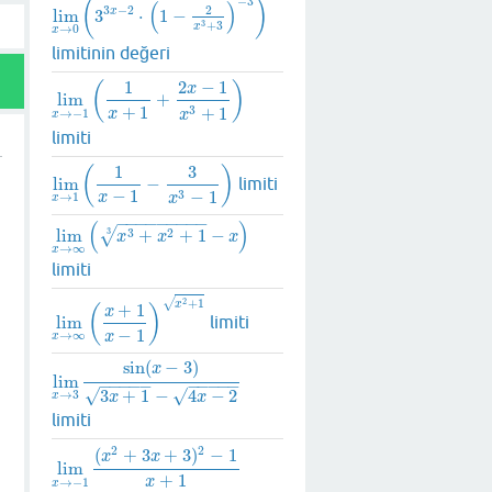
−
3
(
)
(
)
2
3
−
2
lim
3
⋅
1
−
x
lim
x
→
0
(
3
3
x
−
2
⋅
(
1
−
2
x
3
+
3
)
−
3
)
3
+
3
x
→
0
x
limitinin değeri
1
2
−
1
(
)
x
lim
+
lim
x
→
−
1
(
1
x
+
1
+
2
x
−
1
x
3
+
1
)
+
1
+
1
3
x
x
→
−
1
x
limiti
1
3
(
)
lim
−
limiti
lim
x
→
1
(
1
x
−
1
−
3
x
3
−
1
)
−
1
−
1
3
x
x
→
1
x
−
−
−
−
−
−
−
−
−
(
)
√
lim
+
+
1
−
3
3
2
lim
x
→
∞
(
x
3
+
x
2
+
1
3
−
x
)
x
x
x
→
∞
x
limiti
√
2
+
1
x
+
1
(
)
x
lim
limiti
lim
x
→
∞
(
x
+
1
x
−
1
)
x
2
+
1
−
1
x
→
∞
x
sin
(
−
3
)
x
lim
lim
x
→
3
sin
(
x
−
3
)
3
x
+
1
−
4
x
−
2
−
−
−
−
−
−
−
−
−
−
3
+
1
−
√
4
−
2
√
→
3
x
x
x
limiti
2
2
(
+
3
+
3
)
−
1
x
x
lim
lim
x
→
−
1
(
x
2
+
3
x
+
3
)
2
−
1
x
+
1
+
1
x
→
−
1
x