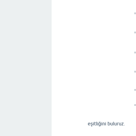
lim
x
eşitliğini buluruz.