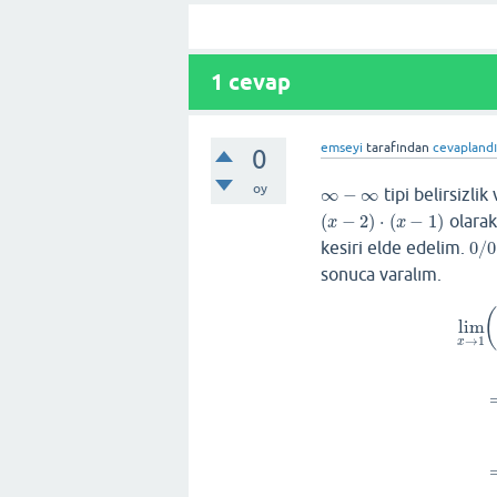
1
cevap
emseyi
tarafından
cevapland
0
oy
∞
−
∞
tipi belirsizlik
∞
−
∞
(
−
2
)
⋅
(
−
1
)
olarak
(
x
−
2
)
⋅
(
x
−
1
)
x
x
kesiri elde edelim.
0
/
0
0
/
0
sonuca varalım.
lim
→
1
x