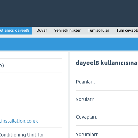
ullanıcı: dayeel8
Duvar
Yeni etkinlikler
Tüm sorular
Tüm cevapl
dayeel8 kullanıcısına 
5)
Puanları:
Soruları:
Cevapları:
installation.co.uk
Yorumları:
onditioning Unit for