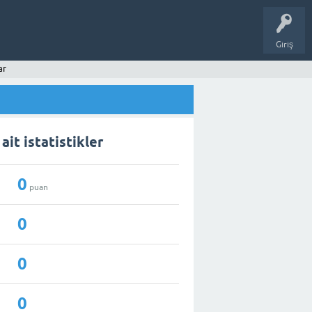
Giriş
ar
ait istatistikler
0
puan
0
0
0