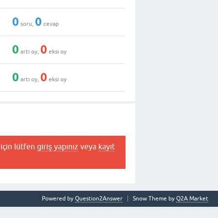
0
0
soru,
cevap
0
0
artı oy,
eksi oy
0
0
artı oy,
eksi oy
için lütfen
giriş yapınız
veya
kayıt
Powered by
Question2Answer
Snow Theme by
Q2A Market