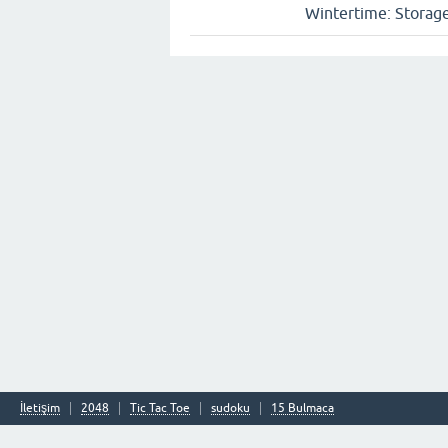
Wintertime: Storag
İletişim
2048
Tic Tac Toe
sudoku
15 Bulmaca