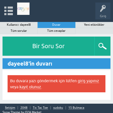
Giriş
Kullanıcı: dayeel8
Duvar
Yeni etkinlikler
Tüm sorular
Tüm cevaplar
Bir Soru Sor
dayeel8'in duvarı
Bu duvara yazı göndermek için lütfen
giriş yapınız
veya
kayıt olunuz
.
İletişim
2048
Tic Tac Toe
sudoku
15 Bulmaca
Snow Theme by
Q2A Market