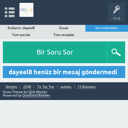
Giriş
Kullanıcı: dayeel8
Duvar
Yeni etkinlikler
Tüm sorular
Tüm cevaplar
Bir Soru Sor
dayeel8 henüz bir mesaj göndermedi
İletişim
2048
Tic Tac Toe
sudoku
15 Bulmaca
Snow Theme by
Q2A Market
Powered by
Question2Answer