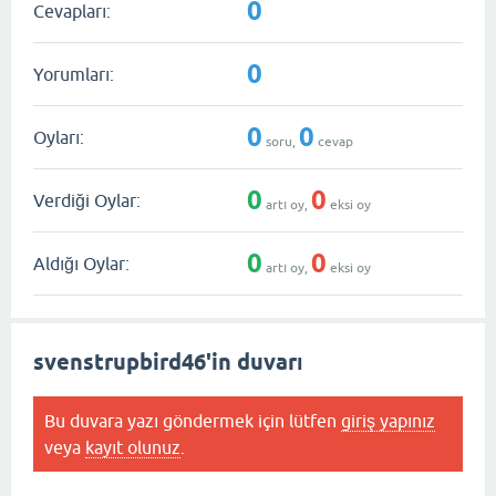
0
Cevapları:
0
Yorumları:
0
0
Oyları:
soru,
cevap
0
0
Verdiği Oylar:
artı oy,
eksi oy
0
0
Aldığı Oylar:
artı oy,
eksi oy
svenstrupbird46'in duvarı
Bu duvara yazı göndermek için lütfen
giriş yapınız
veya
kayıt olunuz
.