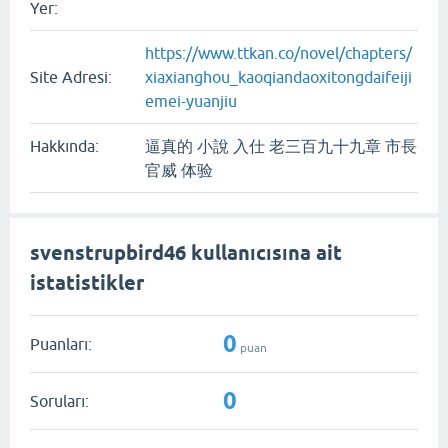
Yer:
https://www.ttkan.co/novel/chapters/
Site Adresi:
xiaxianghou_kaoqiandaoxitongdaifeiji
emei-yuanjiu
Hakkında:
逼真的 小說 入仕 老三百九十九章 市長
官威 体验
svenstrupbird46 kullanıcısına ait
istatistikler
0
Puanları:
puan
0
Soruları: