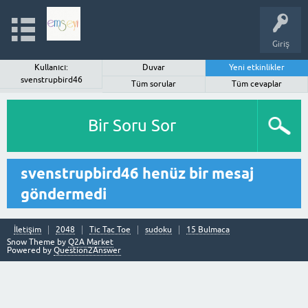
Giriş
Kullanıcı:
Duvar
Yeni etkinlikler
svenstrupbird46
Tüm sorular
Tüm cevaplar
Bir Soru Sor
svenstrupbird46 henüz bir mesaj
göndermedi
İletişim
2048
Tic Tac Toe
sudoku
15 Bulmaca
Snow Theme by
Q2A Market
Powered by
Question2Answer