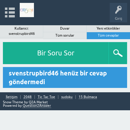
Giriş
Kullanıcı:
Duvar
Yeni etkinlikler
svenstrupbird46
Tüm sorular
Tüm cevaplar
Bir Soru Sor
svenstrupbird46 henüz bir cevap
göndermedi
İletişim
2048
Tic Tac Toe
sudoku
15 Bulmaca
Snow Theme by
Q2A Market
Powered by
Question2Answer