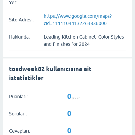
Yer:
https://www.google.com/maps?
Site Adresi:
cid=11111044132263836000
Hakkında:
Leading Kitchen Cabinet Color Styles
and Finishes for 2024
toadweek82 kullanıcısına ait
istatistikler
0
Puanları:
puan
0
Soruları:
0
Cevapları: