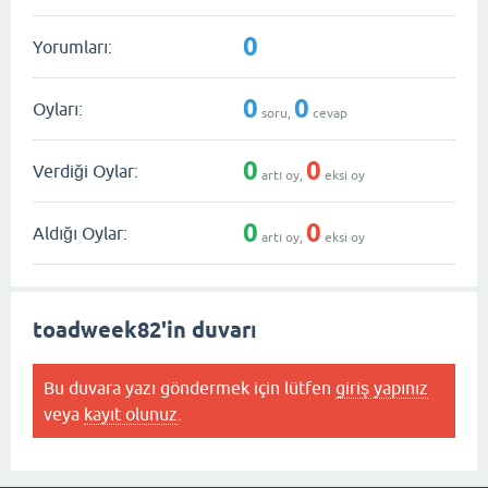
0
Yorumları:
0
0
Oyları:
soru,
cevap
0
0
Verdiği Oylar:
artı oy,
eksi oy
0
0
Aldığı Oylar:
artı oy,
eksi oy
toadweek82'in duvarı
Bu duvara yazı göndermek için lütfen
giriş yapınız
veya
kayıt olunuz
.