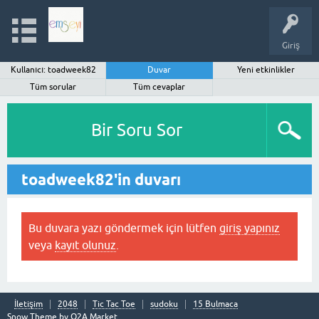
Giriş
Kullanıcı: toadweek82
Duvar
Yeni etkinlikler
Tüm sorular
Tüm cevaplar
Bir Soru Sor
toadweek82'in duvarı
Bu duvara yazı göndermek için lütfen
giriş yapınız
veya
kayıt olunuz
.
İletişim
2048
Tic Tac Toe
sudoku
15 Bulmaca
Snow Theme by
Q2A Market