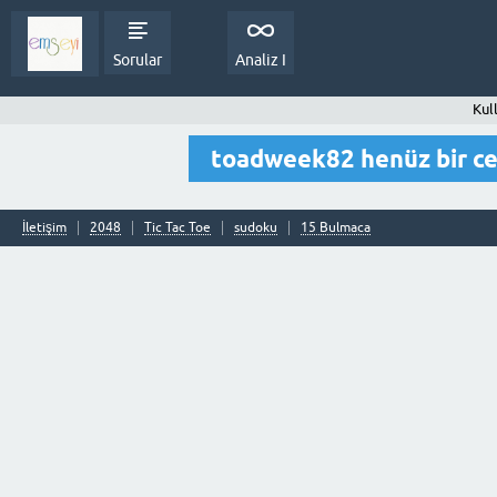
Sorular
Analiz I
Kul
toadweek82 henüz bir c
İletişim
2048
Tic Tac Toe
sudoku
15 Bulmaca