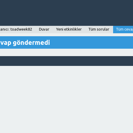
lanıcı: toadweek82
Duvar
Yeni etkinlikler
Tüm sorular
Tüm ceva
evap göndermedi