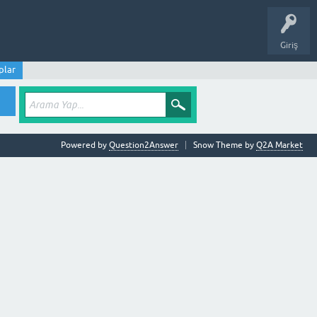
Giriş
plar
Powered by
Question2Answer
Snow Theme by
Q2A Market