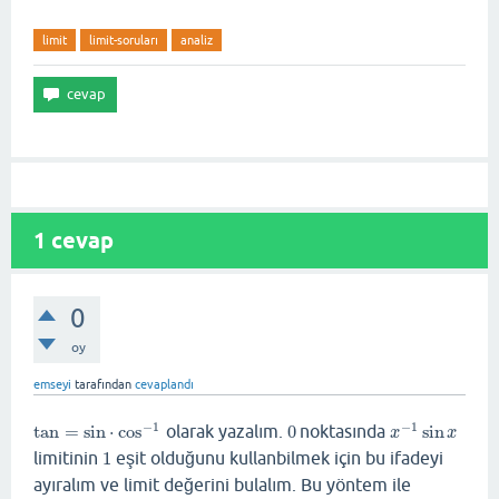
limit
limit-soruları
analiz
1
cevap
0
oy
emseyi
tarafından
cevaplandı
−
1
−
1
tan
=
sin
⋅
cos
olarak yazalım.
0
noktasında
sin
tan
=
sin
⋅
cos
−
1
0
x
−
1
sin
x
x
x
limitinin
1
eşit olduğunu kullanbilmek için bu ifadeyi
1
ayıralım ve limit değerini bulalım. Bu yöntem ile