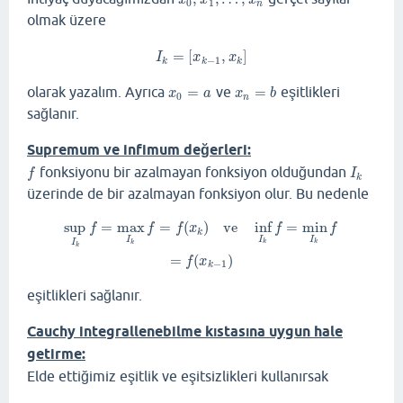
x
x
x
0
1
n
olmak üzere
=
[
,
]
I
k
=
[
x
k
−
1
,
x
k
]
I
x
x
−
1
k
k
k
olarak yazalım. Ayrıca
=
ve
=
eşitlikleri
x
0
=
a
x
n
=
b
x
a
x
b
0
n
sağlanır.
Supremum ve infimum değerleri:
fonksiyonu bir azalmayan fonksiyon olduğundan
f
I
k
f
I
k
üzerinde de bir azalmayan fonksiyon olur. Bu nedenle
sup
=
max
=
(
)
ve
inf
=
min
sup
I
k
f
=
max
I
k
f
=
f
(
x
k
)
ve
inf
I
k
f
=
min
I
k
f
=
f
(
x
k
−
1
)
f
f
f
x
f
f
k
I
I
I
I
k
k
k
k
=
(
)
f
x
−
1
k
eşitlikleri sağlanır.
Cauchy integrallenebilme kıstasına uygun hale
getirme:
Elde ettiğimiz eşitlik ve eşitsizlikleri kullanırsak