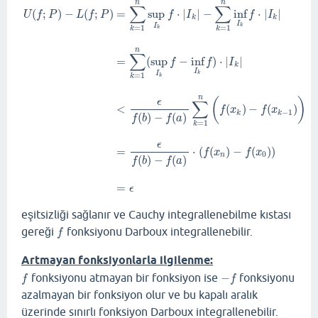
n
n
U
(
f
;
P
)
−
L
(
f
;
P
)
=
∑
k
=
1
n
sup
I
k
f
⋅
|
I
k
|
−
∑
k
=
1
n
inf
I
k
f
⋅
|
I
k
|
=
∑
k
=
1
n
(
sup
I
∑
∑
(
;
)
−
(
;
)
=
sup
⋅
|
|
−
inf
⋅
|
|
U
f
P
L
f
P
f
I
f
I
k
k
I
I
k
=
1
=
1
k
k
k
n
∑
=
(
sup
−
inf
)
⋅
|
|
f
f
I
k
I
I
k
=
1
k
k
n
(
)
ϵ
∑
<
(
)
−
(
)
f
x
f
x
−
1
k
k
(
)
−
(
)
f
b
f
a
=
1
k
ϵ
=
⋅
(
(
)
−
(
)
)
f
x
f
x
0
n
(
)
−
(
)
f
b
f
a
=
ϵ
eşitsizliği sağlanır ve Cauchy integrallenebilme kıstası
gereği
fonksiyonu Darboux integrallenebilir.
f
f
Artmayan fonksiyonlarla ilgilenme:
fonksiyonu atmayan bir fonksiyon ise
−
fonksiyonu
f
−
f
f
f
azalmayan bir fonksiyon olur ve bu kapalı aralık
üzerinde sınırlı fonksiyon Darboux integrallenebilir.