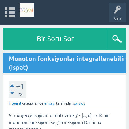
Giriş
Bir Soru Sor
Monoton fonksiyonlar integrallenebilir
(ispat)
+1
oy
İntegral
kategorisinde
emseyi
tarafından
soruldu
R
>
gerçel sayıları olmal üzere
:
[
,
]
→
bir
b
>
a
f
:
[
a
,
b
]
→
R
b
a
f
a
b
monoton fonksiyon ise
fonksiyonu Darboux
f
f