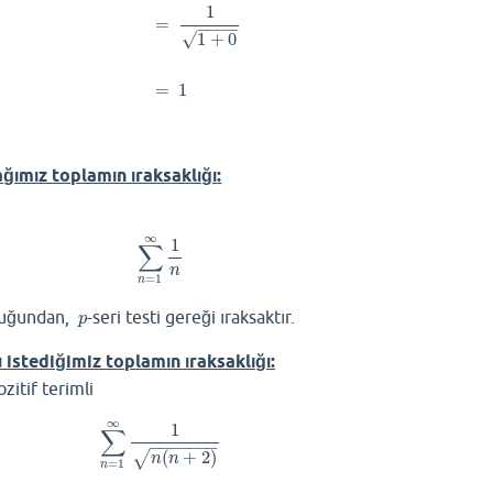
1
=
−
−
−
−
1
+
0
√
=
1
ğımız toplamın ıraksaklığı:
∞
1
∑
∑
n
=
1
∞
1
n
n
=
1
n
uğundan,
-seri testi gereği ıraksaktır.
p
p
u istediğimiz toplamın
ırak
saklığı:
zitif terimli
∞
1
∑
∑
n
=
1
∞
1
n
(
n
+
2
)
−
−
−
−
−
−
−
(
+
2
)
√
n
n
=
1
n