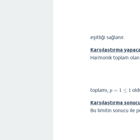
eşitliği sağlanır.
Karşılaştırma yapaca
Harmonik toplam olan
toplamı,
=
1
≤
1
old
p
=
1
≤
1
p
Karşılaştırma sonuc
Bu limitin sonucu ile po