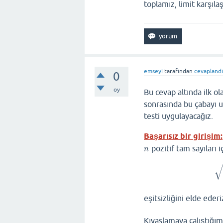
toplamız, limit karşılaş
emseyi
tarafından
cevapland
0
oy
Bu cevap altında ilk ol
sonrasında bu çabayı u
testi uygulayacağız.
Başarısız bir girişim:
pozitif tam sayıları i
n
n
√
eşitsizliğini elde ederi
Kıyaslamaya çalıştığım