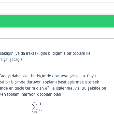
ı
aklığını ya da ıraksaklığını bildiğimiz bir toplam ile
ya çalışacağız.
ifadeyi daha basit bir biçimde görmeye çalışalım. Pay
1
1
it bir biçimde duruyor. Toplamı basitleştirmek istersek
2
sinde en güçlü terim olan
ile ilgilenmeliyiz. Bu şekilde bir
n
2
n
enilen toplamı harmonik toplam olan
∞
1
∑
∑
n
=
1
∞
1
n
n
=
1
n