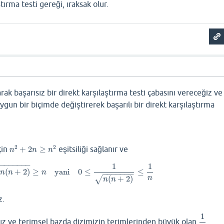
tırma testi gereği, ıraksak olur.
ı
arak başarısız bir direkt karşılaştırma testi çabasını vereceğiz ve
ygun bir biçimde değiştirerek başarılı bir direkt karşılaştırma
2
2
çin
+
2
≥
eşitsiliği sağlanır ve
n
2
+
2
n
≥
n
2
n
n
n
−
−
−
−
−
−
−
1
1
(
+
2
)
≥
yani
0
≤
≤
n
(
n
+
2
)
≥
n
yani
0
≤
1
n
(
n
+
2
)
≤
1
n
n
n
n
−
−
−
−
−
−
−
(
+
2
)
n
√
n
n
z.
1
ız ve terimsel bazda dizimizin terimlerinden büyük olan
1
n