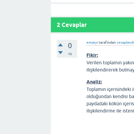
2
Cevaplar
emseyi
tarafından
cevapland
0
oy
Fikir:
Verilen toplamın yakıns
ilişkilendirerek bulma
Analiz:
Toplamın içerisindeki 
olduğundan kendisi bas
paydadaki kökün içeri
ilişkilendirme ile ist