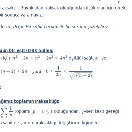
n
 ıraksaktır. Büyük olan ıraksak olduğunda küçük olan için direkt
 bir sonuca varamayız.
zor değil. Bir sabit çarpım ile bu sorunu çözebiliriz.
gun bir eşitsizlik bulma:
2
2
2
2
sı için
+
2
≤
+
2
≤
4
eşitliği sağlanır ve
n
2
+
2
n
≤
n
2
+
2
n
2
≤
4
n
2
n
n
n
n
n
−
−
−
−
−
−
−
1
1
(
+
2
)
≤
2
yani
0
≤
≤
n
(
n
+
2
)
≤
2
n
yani
0
≤
1
2
n
≤
1
n
(
n
+
2
)
n
n
n
−
−
−
−
−
−
−
2
(
+
2
)
n
√
n
n
z.
ağımız toplamın
ırak
saklığı:
∞
1
∑
n
toplamı,
=
1
≤
1
olduğundan,
-seri testi gereği
∑
n
=
1
∞
1
n
p
=
1
≤
1
p
p
p
n
=
1
n
an sabit ile çarpım ıraksaklığı değiştirmediğinden