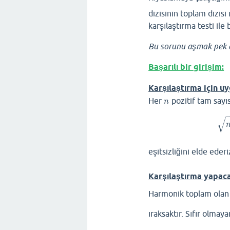
dizisinin toplam dizisi
karşılaştırma testi ile
Bu sorunu aşmak pek de 
Başarılı bir girişim:
Karşılaştırma için uy
Her
pozitif tam sayı
n
n
√
eşitsizliğini elde ederi
Karşılaştırma yapac
Harmonik toplam ola
ıraksaktır. Sıfır olmay