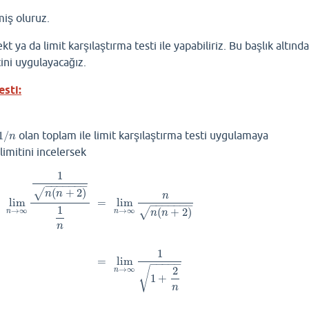
miş oluruz.
kt ya da limit karşılaştırma testi ile yapabiliriz. Bu başlık altınd
tini uygulayacağız.
esti:
1
/
olan toplam ile limit karşılaştırma testi uygulamaya
1
/
n
n
 limitini incelersek
1
−
−
−
−
−
−
−
(
+
2
)
√
n
n
n
lim
=
lim
−
−
−
−
−
−
−
1
(
+
2
)
→
∞
→
∞
√
n
n
n
n
n
1
=
lim
−
−
−
−
−
2
lim
n
→
∞
1
n
(
n
+
2
)
1
n
=
lim
n
→
∞
n
n
(
n
+
2
)
=
lim
n
→
∞
1
1
+
2
n
=
1
1
+
0
=
→
∞
√
n
1
+
n