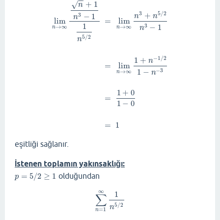
−
−
+
1
√
n
3
5
/
2
+
−
1
3
n
n
n
lim
=
lim
1
−
1
3
→
∞
→
∞
n
n
n
5
/
2
n
−
1
/
2
1
+
n
lim
n
→
∞
n
+
1
n
3
−
1
1
n
5
/
2
=
lim
n
→
∞
n
3
+
n
5
/
2
n
3
−
1
=
=
lim
1
−
−
3
→
∞
n
n
1
+
0
=
1
−
0
=
1
eşitliği sağlanır.
İstenen toplamın yakınsaklığı:
=
5
/
2
≥
1
olduğundan
p
=
5
/
2
≥
1
p
∞
1
∑
∑
n
=
1
∞
1
n
5
/
2
5
/
2
n
=
1
n