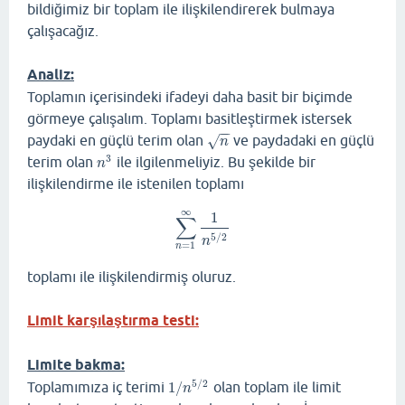
bildiğimiz bir toplam ile ilişkilendirerek bulmaya
çalışacağız.
Analiz:
Toplamın içerisindeki ifadeyi daha basit bir biçimde
görmeye çalışalım. Toplamı basitleştirmek istersek
−
−
paydaki en güçlü terim olan
ve paydadaki en güçlü
n
√
n
3
terim olan
ile ilgilenmeliyiz. Bu şekilde bir
n
3
n
ilişkilendirme ile istenilen toplamı
∞
1
∑
∑
n
=
1
∞
1
n
5
/
2
5
/
2
n
=
1
n
toplamı ile ilişkilendirmiş oluruz.
Limit karşılaştırma testi:
Limite bakma:
5
/
2
Toplamımıza iç terimi
1
/
olan toplam ile limit
1
/
n
5
/
2
n