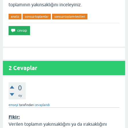
toplamının yakınsaklığını inceleyiniz.
analiz
sonsuz-toplamlar
sonsuz-toplam-testleri
2
Cevaplar
0
oy
emseyi
tarafından
cevaplandı
Fikir:
Verilen toplamın yakınsaklığını ya da ıraksaklığını