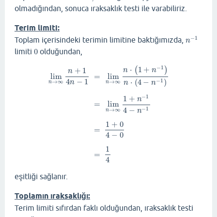
olmadığından, sonuca ıraksaklık testi ile varabiliriz.
Terim limiti:
−
1
Toplam içerisindeki terimin limitine baktığımızda,
n
−
1
n
limiti
0
olduğundan,
0
−
1
⋅
1
+
(
)
+
1
n
n
n
lim
=
lim
4
−
1
⋅
(
4
−
)
−
1
n
→
∞
→
∞
n
n
n
n
−
1
1
+
n
=
lim
4
−
−
1
→
∞
n
n
lim
n
→
∞
n
+
1
4
n
−
1
=
lim
n
→
∞
n
⋅
(
1
+
n
−
1
)
n
⋅
(
4
−
n
−
1
)
=
1
+
0
=
4
−
0
1
=
4
eşitliği sağlanır.
Toplamın ıraksaklığı:
Terim limiti sıfırdan faklı olduğundan, ıraksaklık testi