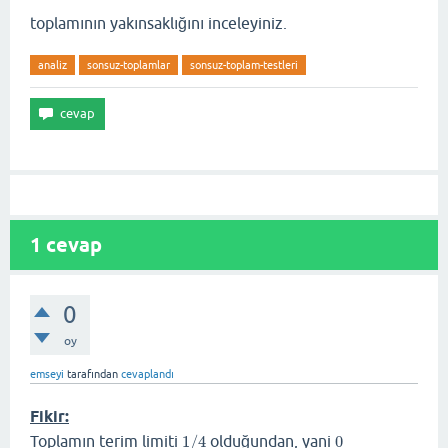
toplamının yakınsaklığını inceleyiniz.
analiz
sonsuz-toplamlar
sonsuz-toplam-testleri
1
cevap
0
oy
emseyi
tarafından
cevaplandı
Fikir:
Toplamın terim limiti
1
/
4
olduğundan, yani
0
1
/
4
0