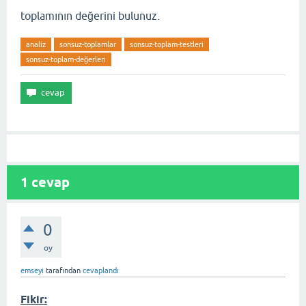
toplamının değerini bulunuz.
analiz
sonsuz-toplamlar
sonsuz-toplam-testleri
sonsuz-toplam-değerleri
1
cevap
0
oy
emseyi
tarafından
cevaplandı
Fikir: