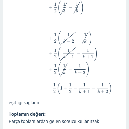
(
)
1
1
1
+
−
2
3
5
+
∑
n
=
1
k
1
n
(
n
+
2
)
=
∑
n
=
1
k
1
2
(
1
n
−
1
n
+
2
)
=
1
2
(
1
−
1
3
)
+
1
2
(
1
2
⋮
(
)
1
1
1
+
−
2
−
2
k
k
(
)
1
1
1
+
−
2
−
1
+
1
k
k
(
)
1
1
1
+
−
2
+
2
k
k
1
1
1
1
(
)
=
1
+
−
−
2
2
+
1
+
2
k
k
eşitliği sağlanır.
Toplamın değeri:
Parça toplamlardan gelen sonucu kullanırsak