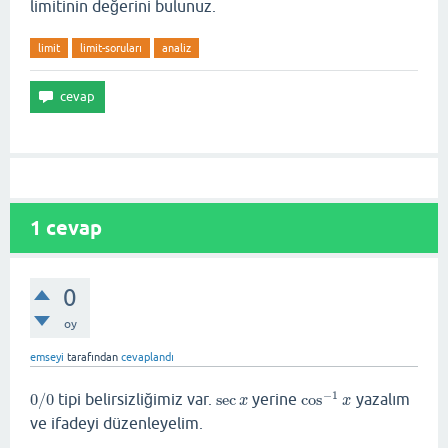
limitinin değerini bulunuz.
limit
limit-soruları
analiz
1
cevap
0
oy
emseyi
tarafından
cevaplandı
−
1
0
/
0
tipi belirsizliğimiz var.
sec
yerine
cos
yazalım
0
/
0
sec
x
cos
−
1
x
x
x
ve ifadeyi düzenleyelim.