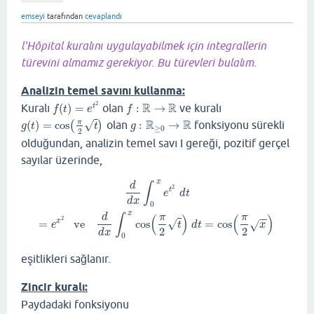
emseyi
tarafından
cevaplandı
l'Hôpital kuralını uygulayabilmek için integrallerin
türevini almamız gerekiyor. Bu türevleri bulalım.
Analizin temel savını kullanma:
2
R
R
Kuralı
(
)
=
olan
:
→
ve kuralı
f
(
t
)
=
e
t
2
f
:
R
→
R
t
f
t
e
f
R
R
√
π
(
)
=
cos
olan
:
→
fonksiyonu sürekli
g
(
t
)
=
cos
(
π
(
2
t
)
)
g
:
R
≥
0
→
R
g
t
t
g
≥
0
2
olduğundan, analizin temel savı I gereği, pozitif gerçel
sayılar üzerinde,
x
d
d
d
x
∫
0
x
e
t
2
d
t
=
e
x
2
ve
d
d
x
∫
0
x
cos
(
π
2
t
)
d
t
=
cos
(
π
2
x
)
∫
2
t
e
d
t
d
x
0
x
d
π
π
∫
−
−
(
)
(
)
2
=
ve
cos
=
cos
x
√
√
e
t
d
t
x
2
2
d
x
0
eşitlikleri sağlanır.
Zincir kuralı:
Paydadaki fonksiyonu