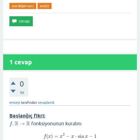
ara-değer-savı
analiz
1
cevap
0
oy
emseyi
tarafından
cevaplandı
Başlanğıç fikri:
R
R
.
→
fonksiyonunun kuralını
f
.
R
→
R
f
2
(
)
=
−
⋅
sin
−
1
f
(
x
)
=
x
2
−
x
⋅
sin
x
−
1
f
x
x
x
x