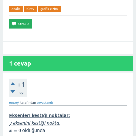
analiz
türev
grafik-çizimi
1
cevap
+1
oy
emseyi
tarafından
cevaplandı
Eksenleri kestiği noktalar:
y eksenini kestiği nokta:
=
0
olduğunda
x
=
0
x