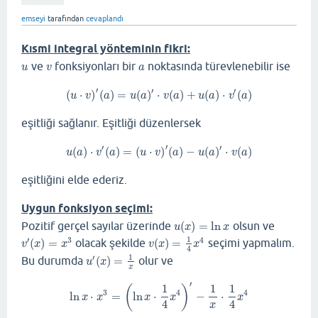
emseyi
tarafından
cevaplandı
Kısmi integral yönteminin fikri:
ve
fonksiyonları bir
noktasında türevlenebilir ise
u
v
a
u
v
a
′
′
′
(
⋅
)
(
)
=
(
)
⋅
(
)
+
(
)
⋅
(
)
(
u
⋅
v
)
′
(
a
)
=
u
(
a
)
′
⋅
v
(
a
)
+
u
(
a
)
⋅
v
′
(
a
)
u
v
a
u
a
v
a
u
a
v
a
eşitliği sağlanır. Eşitliği düzenlersek
′
′
′
(
)
⋅
(
)
=
(
⋅
)
(
)
−
(
)
⋅
(
)
u
(
a
)
⋅
v
′
(
a
)
=
(
u
⋅
v
)
′
(
a
)
−
u
(
a
)
′
⋅
v
(
a
)
u
a
v
a
u
v
a
u
a
v
a
eşitliğini elde ederiz.
Uygun fonksiyon seçimi:
Pozitif gerçel sayılar üzerinde
(
)
=
ln
olsun ve
u
(
x
)
=
ln
x
u
x
x
1
′
3
4
(
)
=
olacak şekilde
(
)
=
seçimi yapmalım.
v
′
(
x
)
=
x
3
v
(
x
)
=
1
4
x
4
v
x
x
v
x
x
4
1
′
Bu durumda
(
)
=
olur ve
u
′
(
x
)
=
1
x
u
x
x
′
1
1
1
(
)
3
4
4
ln
⋅
=
ln
⋅
−
⋅
ln
x
⋅
x
3
=
(
ln
x
⋅
1
4
x
4
)
′
−
1
x
⋅
1
4
x
4
x
x
x
x
x
4
4
x