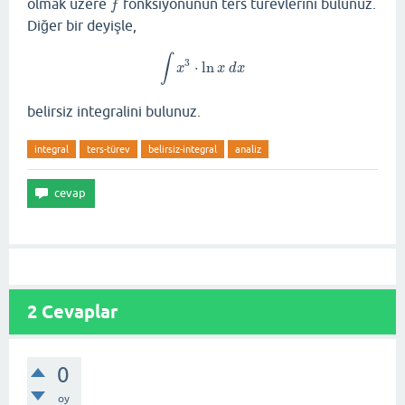
olmak üzere
fonksiyonunun ters türevlerini bulunuz.
f
f
Diğer bir deyişle,
∫
3
⋅
ln
∫
x
3
⋅
ln
x
d
x
x
x
d
x
belirsiz integralini bulunuz.
integral
ters-türev
belirsiz-integral
analiz
2
Cevaplar
0
oy