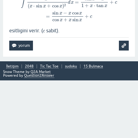
∫
=
+
d
x
c
1
+
⋅
tan
(
⋅
sin
+
cos
)
2
x
x
x
x
x
sin
−
cos
x
x
x
=
+
c
cos
+
sin
x
x
x
esitligini verir. (
sabit).
c
c
İletişim
2048
Tic Tac Toe
sudoku
15 Bulmaca
Snow Theme by
Q2A Market
Powered by
Question2Answer