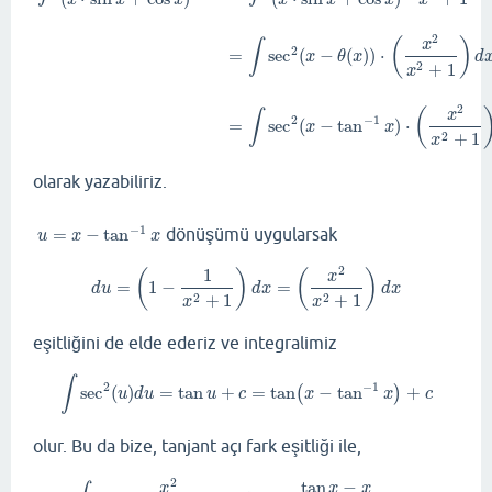
x
x
x
x
x
x
x
2
(
)
x
∫
2
=
sec
(
−
(
)
)
⋅
x
θ
x
d
+
1
2
x
2
(
x
∫
2
−
1
=
sec
(
−
tan
)
⋅
x
x
+
1
2
x
olarak yazabiliriz.
−
1
=
−
tan
dönüşümü uygularsak
u
=
x
−
tan
−
1
x
u
x
x
2
1
(
)
(
)
x
=
1
−
=
d
u
=
(
1
−
1
x
2
+
1
)
d
x
=
(
x
2
x
2
+
1
)
d
x
d
u
d
x
d
x
+
1
+
1
2
2
x
x
eşitliğini de elde ederiz ve integralimiz
∫
2
−
1
sec
(
)
=
tan
+
=
tan
−
tan
+
∫
sec
2
(
u
)
d
u
=
tan
u
+
c
=
tan
(
x
(
−
tan
−
1
x
)
+
c
)
u
d
u
u
c
x
x
c
olur. Bu da bize, tanjant açı fark eşitliği ile,
2
tan
−
∫
x
2
(
x
⋅
sin
x
+
cos
x
)
2
d
x
=
tan
x
−
x
1
+
x
⋅
tan
x
+
c
=
sin
x
−
x
cos
x
cos
x
+
x
s
x
x
x