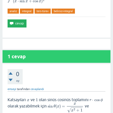
(
⋅
sin
+
cos
)
2
x
x
x
analiz
integral
ters-türev
belirsiz-integral
1
cevap
0
oy
emseyi
tarafından
cevaplandı
Katsayıları
ve
1
olan sinüs cosinüs toplamını
⋅
cos
x
1
r
⋅
cos
ϕ
x
r
ϕ
x
olarak yazabilmek için
sin
(
)
=
ve
sin
θ
(
x
)
=
x
x
2
+
1
θ
x
−
−
−
−
−
√
+
1
2
x