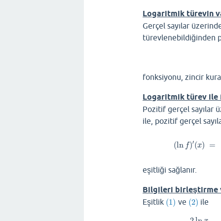
Logaritmik türevin v
Gerçel sayılar üzerind
türevlenebildiğinden po
fonksiyonu, zincir kural
Logaritmik türev ile 
Pozitif gerçel sayılar
ile, pozitif gerçel say
(2)
(
ln
f
)
′
(
ln
)
(
)
=
f
x
eşitliği sağlanır.
Bilgileri birleştirm
Eşitlik
(1)
ve
(2)
ile
(1)
(2)
2
ln
x