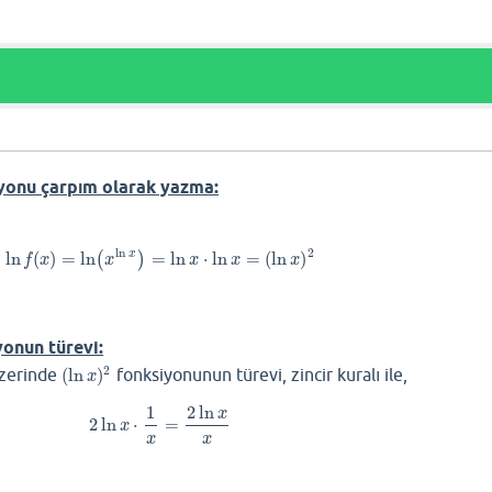
ı
iyonu çarpım olarak yazma:
ln
2
ln
(
)
=
ln
=
ln
⋅
ln
=
(
ln
)
x
ln
f
(
x
)
=
(
ln
(
x
ln
)
x
)
=
ln
x
⋅
ln
x
=
(
ln
x
)
2
f
x
x
x
x
x
yonun türevi:
2
 üzerinde
(
ln
)
fonksiyonunun türevi, zincir kuralı ile,
(
ln
x
)
2
x
1
2
ln
x
2
ln
⋅
=
2
ln
x
⋅
1
x
=
2
ln
x
x
x
x
x