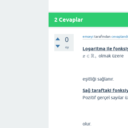
2
Cevaplar
emseyi
tarafından
cevapland
0
oy
Logaritma ile fonks
R
∈
olmak üzere
x
∈
R
+
x
+
eşitliği sağlanır.
Sağ taraftaki fonksi
Pozitif gerçel sayılar
olur.