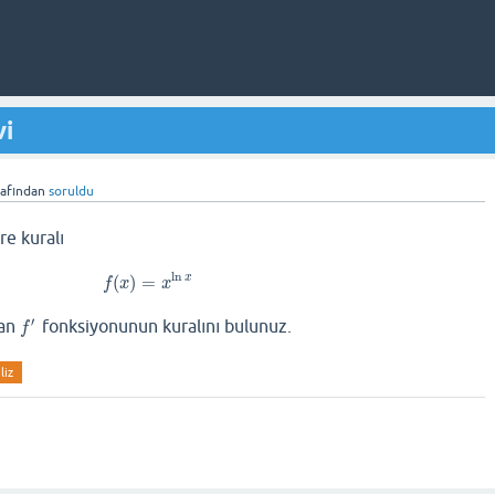
vi
rafından
soruldu
e kuralı
ln
(
)
=
x
f
(
x
)
=
x
ln
x
f
x
x
′
lan
fonksiyonunun kuralını bulunuz.
f
′
f
liz