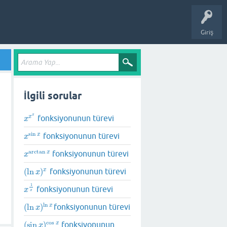
Giriş
İlgili sorular
x
fonksiyonunun türevi
x
x
x
x
x
sin
fonksiyonunun türevi
x
sin
x
x
x
arctan
fonksiyonunun türevi
x
arctan
x
x
x
(
ln
)
fonksiyonunun türevi
(
ln
x
)
x
x
x
1
fonksiyonunun türevi
x
1
x
x
x
ln
(
ln
)
fonksiyonunun türevi
(
ln
x
)
ln
x
x
x
cos
(
sin
)
fonksiyonunun
(
sin
x
)
cos
x
x
x