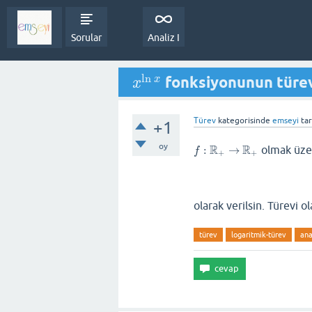
Sorular
Analiz I
ln
fonksiyonunun türe
x
x
ln
x
x
Türev
kategorisinde
emseyi
ta
+1
oy
R
R
:
→
olmak üzer
f
:
R
+
→
R
+
f
+
+
olarak verilsin. Türevi o
türev
logaritmik-türev
ana