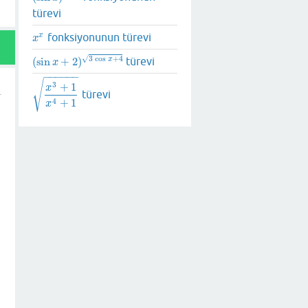
türevi
fonksiyonunun türevi
x
x
x
x
3
cos
+
4
√
(
sin
+
2
)
türevi
(
sin
x
+
2
)
3
cos
x
+
4
x
x
−
−
−
−
−
−
√
+
1
3
x
türevi
x
3
+
1
x
4
+
1
+
1
4
x