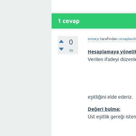
1
cevap
emseyi
tarafından
cevapland
0
oy
Hesaplamaya yönelik
Verilen ifadeyi düzenl
eşitliğini elde ederiz.
Değeri bulma:
Üst eşitlik gereği iste