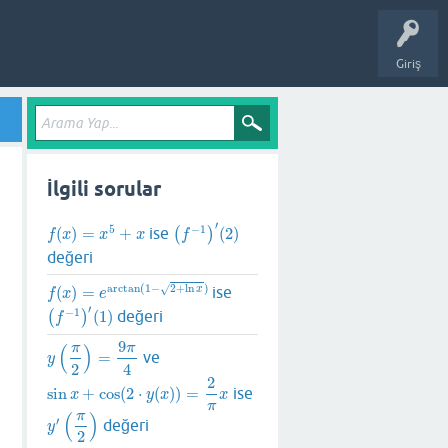
Giriş
İlgili sorular
′
5
−
1
(
)
=
+
ise
(
2
)
f
(
x
)
=
x
5
+
x
(
(
f
−
1
)
′
)
(
2
)
f
x
x
x
f
değeri
arctan
(
1
−
2
+
ln
)
√
(
)
=
ise
f
(
x
)
=
e
arctan
(
1
−
2
+
ln
x
)
x
f
x
e
′
−
1
(
1
)
değeri
(
(
f
−
1
)
′
)
(
1
)
f
9
π
π
(
)
=
ve
y
(
π
2
)
=
9
π
4
y
2
4
2
sin
+
cos
(
2
⋅
(
)
)
=
ise
sin
x
+
cos
(
2
⋅
y
(
x
)
)
=
2
π
x
x
y
x
x
π
π
(
)
′
değeri
y
′
(
π
2
)
y
2