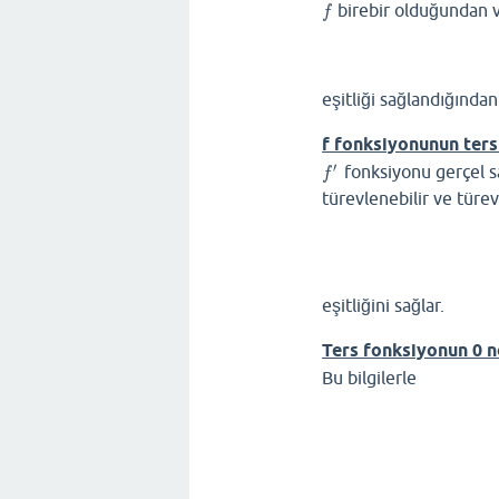
birebir olduğundan 
f
f
eşitliği sağlandığında
f fonksiyonunun tersi
′
fonksiyonu gerçel sa
f
′
f
türevlenebilir ve türe
eşitliğini sağlar.
Ters fonksiyonun 0 n
Bu bilgilerle