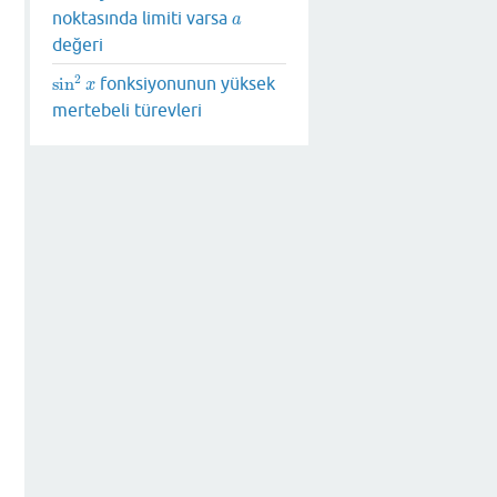
noktasında limiti varsa
a
a
değeri
2
sin
fonksiyonunun yüksek
sin
2
x
x
mertebeli türevleri