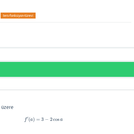
ters-fonksiyon-türevi
ı
k üzere
′
(
)
=
3
−
2
cos
f
′
(
a
)
=
3
−
2
cos
a
f
a
a