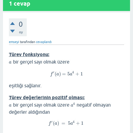
1
cevap
0
oy
emseyi
tarafından
cevaplandı
Türev fonksiyonu:
bir gerçel sayı olmak üzere
a
a
′
4
(
)
=
5
+
1
f
′
(
a
)
=
5
a
4
+
1
f
a
a
eşitliği sağlanır.
Türev değerlerinin pozitif olması:
4
bir gerçel sayı olmak üzere
negatif olmayan
a
a
4
a
a
değerler aldığından
′
4
(
)
=
5
+
1
f
a
a