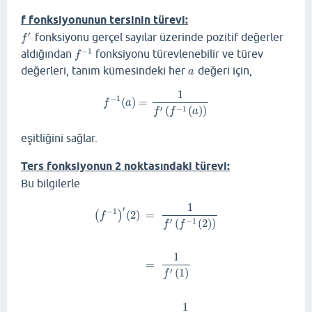
f fonksiyonunun tersinin türevi:
′
fonksiyonu gerçel sayılar üzerinde pozitif değerler
f
′
f
−
1
aldığından
fonksiyonu türevlenebilir ve türev
f
−
1
f
değerleri, tanım kümesindeki her
değeri için,
a
a
1
−
1
(
)
=
f
−
1
(
a
)
=
1
f
′
(
f
−
1
(
a
)
)
f
a
(
(
)
)
′
−
1
f
f
a
eşitliğini sağlar.
Ters fonksiyonun 2 noktasındaki türevi:
Bu bilgilerle
1
′
−
1
(
2
)
=
(
)
f
(
(
2
)
)
′
−
1
f
f
1
=
(
1
)
′
f
(
f
−
1
)
′
(
2
)
=
1
f
′
(
f
−
1
(
2
)
)
=
1
f
′
(
1
)
=
1
5
⋅
1
4
+
1
=
1
6
1