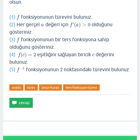
olsun.
(1)
fonksiyonunun türevini bulunuz.
f
f
′
(2)
Her gerçel
değeri için
(
)
>
0
olduğunu
a
f
′
(
a
)
>
0
a
f
a
gösteriniz.
(3)
fonksiyonunun bir ters fonksiyona sahip
f
f
olduğunu gösteriniz.
(4)
(
)
=
2
eşitliğini sağlayan biricik
değerini
f
(
c
)
=
2
c
f
c
c
bulunuz.
−
1
(5)
fonksiyonunun
2
noktasındaki türevini bulunuz.
f
−
1
2
f
analiz
türev
zincir-kuralı
ters-fonksiyon-türevi