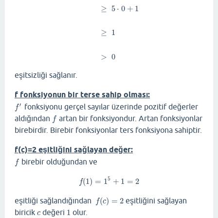
≥
5
⋅
0
+
1
f
′
(
a
)
=
5
a
4
+
1
≥
5
⋅
0
+
1
≥
1
>
0
≥
1
>
0
eşitsizliği sağlanır.
f fonksiyonun bir terse sahip olması:
′
fonksiyonu gerçel sayılar üzerinde pozitif değerler
f
′
f
aldığından
artan bir fonksiyondur. Artan fonksiyonlar
f
f
birebirdir. Birebir fonksiyonlar ters fonksiyona sahiptir.
f(c)=2 eşitliğini sağlayan değer:
birebir olduğundan ve
f
f
5
(
1
)
=
1
+
1
=
2
f
(
1
)
=
1
5
+
1
=
2
f
eşitliği sağlandığından
(
)
=
2
eşitliğini sağlayan
f
(
c
)
=
2
f
c
biricik
değeri
1
olur.
c
1
c