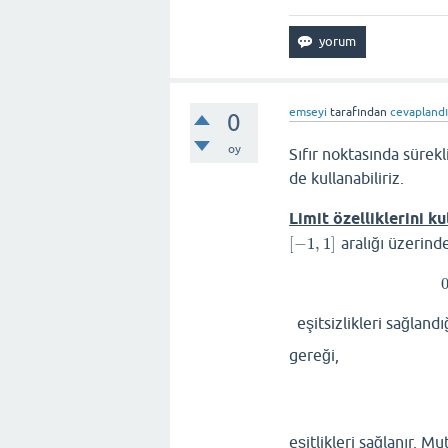
emseyi
tarafından
cevapland
0
oy
Sıfır noktasında sürekli
de kullanabiliriz.
Limit özelliklerini k
[
−
1
,
1
]
aralığı üzerind
[
−
1
,
1
]
eşitsizlikleri sağland
gereği,
eşitlikleri sağlanır. Mu