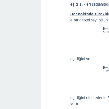
eşitsizlikleri sağlandı
Her noktada süreklil
bir gerçel sayı olsun.
a
a
lim
→
0
h
lim
eşitliğini ve
lim
→
0
h
lim
eşitliğini elde ederiz. 
verir.