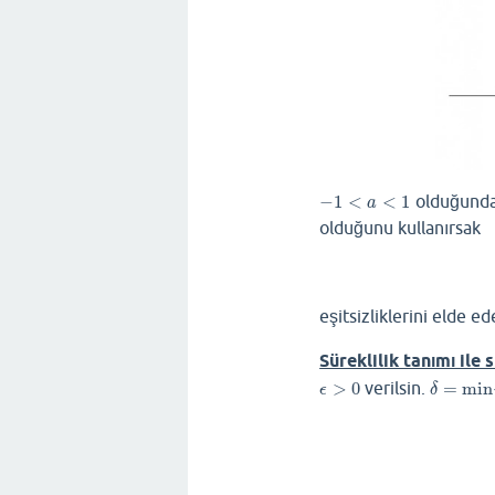
−
1
<
<
1
olduğund
−
1
<
a
<
1
a
olduğunu kullanırsak
eşitsizliklerini elde ed
Süreklilik tanımı ile 
>
0
verilsin.
=
min
ϵ
>
0
δ
=
min
{
ϵ
ϵ
δ