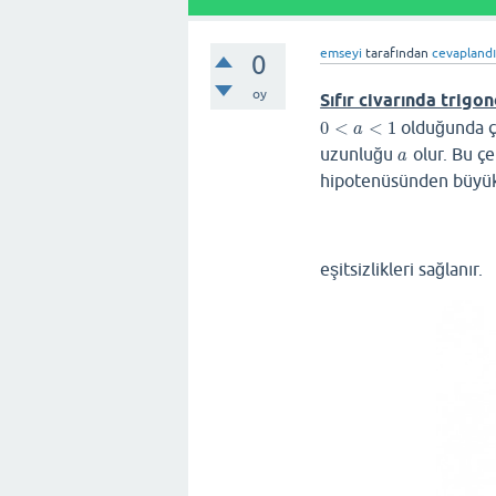
emseyi
tarafından
cevapland
0
oy
Sıfır civarında trigo
0
<
<
1
olduğunda 
0
<
a
<
1
a
uzunluğu
olur. Bu çe
a
a
hipotenüsünden büyük 
eşitsizlikleri sağlanır.