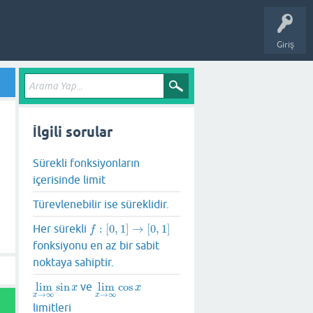
Giriş
İlgili sorular
Sürekli fonksiyonların
içerisinde limit
Türevlenebilir ise süreklidir.
Her sürekli
:
[
0
,
1
]
→
[
0
,
1
]
f
:
[
0
,
1
]
→
[
0
,
1
]
f
fonksiyonu en az bir sabit
noktaya sahiptir.
lim
sin
ve
lim
cos
lim
x
→
∞
sin
x
lim
x
→
∞
cos
x
x
x
→
∞
→
∞
x
x
limitleri