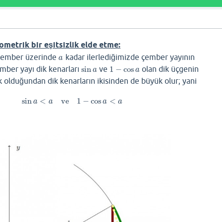
ı
nometrik bir eşitsizlik elde etme:
çember üzerinde
kadar ilerlediğimizde çember yayının
a
a
mber yayı dik kenarları
sin
ve
1
−
cos
olan dik üçgenin
sin
a
1
−
cos
a
a
a
olduğundan dik kenarların ikisinden de büyük olur; yani
sin
<
ve
1
−
cos
<
sin
a
<
a
ve
1
−
cos
a
<
a
a
a
a
a