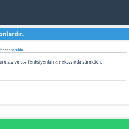
onlardır.
afından
soruldu
zere
sin
ve
cos
fonksiyonları
noktasında süreklidir.
sin
cos
a
a