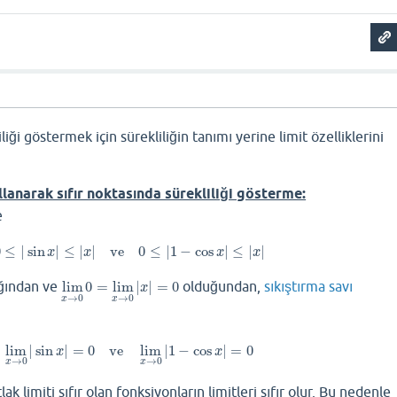
ı
liği göstermek için sürekliliğin tanımı yerine limit özelliklerini
ullanarak sıfır noktasında sürekliliği gösterme:
e
0
≤
|
sin
|
≤
|
|
ve
0
≤
|
1
−
cos
|
≤
|
|
0
≤
|
sin
x
|
≤
|
x
|
ve
0
≤
|
1
−
cos
x
|
≤
|
x
|
x
x
x
x
ığından ve
lim
0
=
lim
|
|
=
0
olduğundan,
sıkıştırma savı
lim
x
→
0
0
=
lim
x
→
0
|
x
|
=
0
x
→
0
→
0
x
x
lim
|
sin
|
=
0
ve
lim
|
1
−
cos
|
=
0
lim
x
→
0
|
sin
x
|
=
0
ve
lim
x
→
0
|
1
−
cos
x
|
=
0
x
x
→
0
→
0
x
x
tlak limiti sıfır olan fonksiyonların limitleri sıfır olur. Bu nedenle