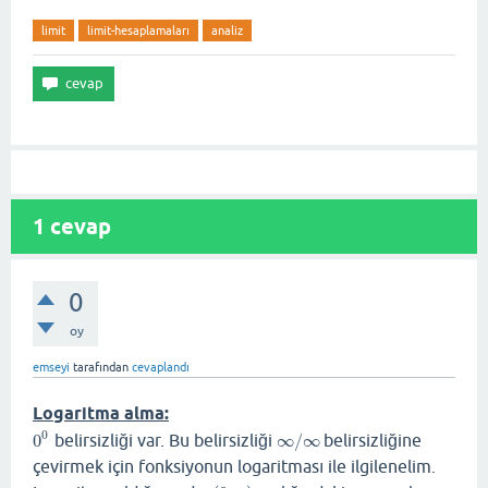
limit
limit-hesaplamaları
analiz
1
cevap
0
oy
emseyi
tarafından
cevaplandı
Logaritma alma:
0
0
belirsizliği var. Bu belirsizliği
∞
/
∞
belirsizliğine
0
0
∞
/
∞
çevirmek için fonksiyonun logaritması ile ilgilenelim.