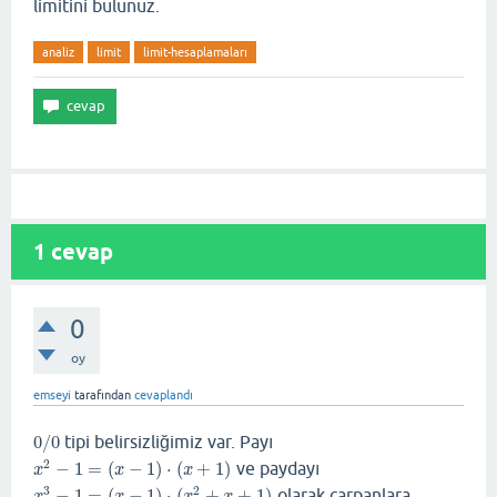
limitini bulunuz.
analiz
limit
limit-hesaplamaları
1
cevap
0
oy
emseyi
tarafından
cevaplandı
0
/
0
tipi belirsizliğimiz var. Payı
0
/
0
2
−
1
=
(
−
1
)
⋅
(
+
1
)
ve paydayı
x
2
−
1
=
(
x
−
1
)
⋅
(
x
+
1
)
x
x
x
3
2
−
1
=
(
−
1
)
⋅
(
+
+
1
)
olarak çarpanlara
x
3
−
1
=
(
x
−
1
)
⋅
(
x
2
+
x
+
1
)