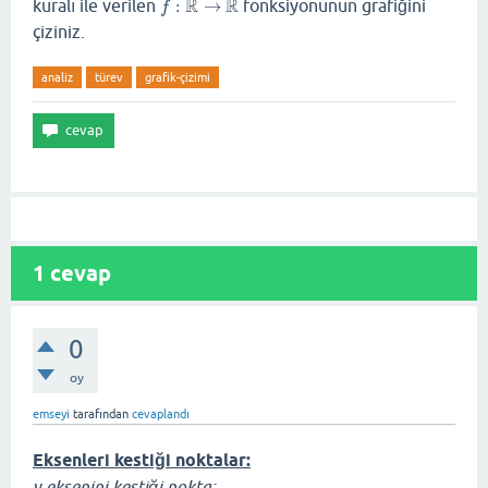
R
R
kuralı ile verilen
:
→
fonksiyonunun grafiğini
f
:
R
→
R
f
çiziniz.
analiz
türev
grafik-çizimi
1
cevap
0
oy
emseyi
tarafından
cevaplandı
Eksenleri kestiği noktalar:
y eksenini kestiği nokta: