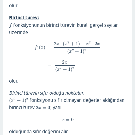
olur.
Birinci türev:
fonksiyonunun birinci türevin kuralı gerçel sayılar
f
f
üzerinde
2
2
2
⋅
(
+
1
)
−
⋅
2
x
x
x
x
′
(
)
=
f
x
(
+
1
)
2
2
x
f
′
(
x
)
=
2
x
⋅
(
x
2
+
1
)
−
x
2
⋅
2
x
(
x
2
+
1
)
2
=
2
x
(
x
2
+
1
)
2
2
x
=
(
+
1
)
2
2
x
olur.
Birinci türevin sıfır olduğu noktalar:
2
2
(
+
1
)
fonksiyonu sıfır olmayan değerler aldığından
(
x
2
+
1
)
2
x
birinci türev
2
=
0
; yani
2
x
=
0
x
=
0
x
=
0
x
olduğunda sıfır değerini alır.